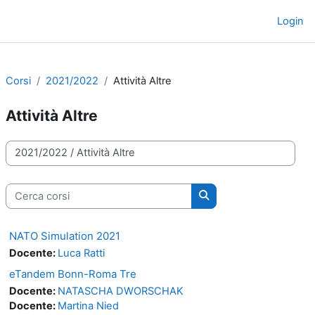
Vai al contenuto principale
Login
Pannello laterale
Corsi
2021/2022
Attività Altre
Attività Altre
Categorie di corso
Cerca corsi
Cerca corsi
NATO Simulation 2021
Docente:
Luca Ratti
eTandem Bonn-Roma Tre
Docente:
NATASCHA DWORSCHAK
Docente:
Martina Nied