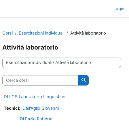
Vai al contenuto principale
Login
Pannello laterale
Corsi
Esercitazioni individuali
Attività laboratorio
Attività laboratorio
Categorie di corso
Cerca corsi
Cerca corsi
DLLCS Laboratorio Linguistico
Tecnici:
Dell'Aglio Giovanni
Di Fazio Roberta