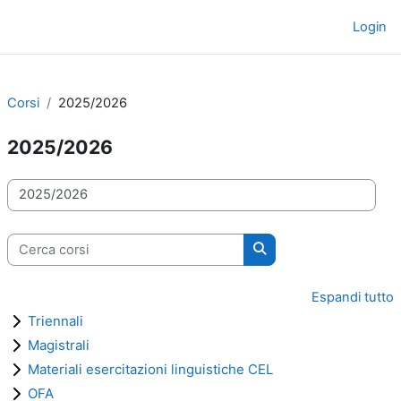
Vai al contenuto principale
Login
Pannello laterale
Corsi
2025/2026
2025/2026
Categorie di corso
Cerca corsi
Cerca corsi
Espandi tutto
Triennali
Magistrali
Materiali esercitazioni linguistiche CEL
OFA