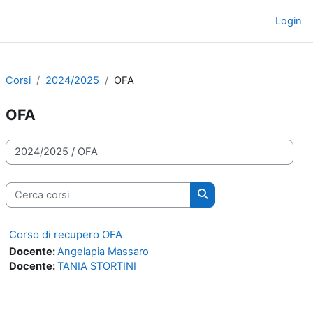
Vai al contenuto principale
Login
Pannello laterale
Corsi
2024/2025
OFA
OFA
Categorie di corso
Cerca corsi
Cerca corsi
Corso di recupero OFA
Docente:
Angelapia Massaro
Docente:
TANIA STORTINI